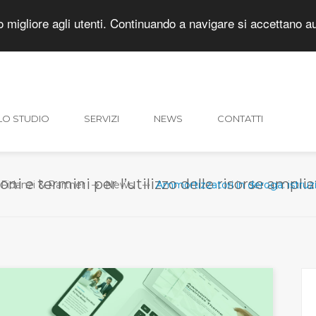
zio migliore agli utenti. Continuando a navigare si accettano 
615457
LO STUDIO
SERVIZI
NEWS
CONTATTI
ni e termini per l’utilizzo delle risorse ampli
Fidanzi & Partner
News
Ammortizzatori in deroga: istruzio