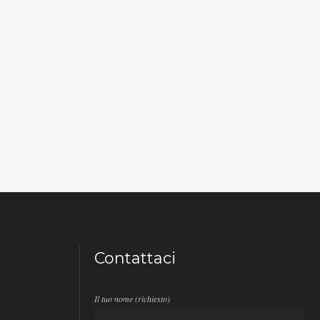
Contattaci
:
Il tuo nome (richiesto)