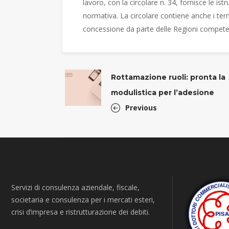
lavoro, con la circolare n. 34, fornisce le ist
normativa. La circolare contiene anche i term
concessione da parte delle Regioni compete
Rottamazione ruoli: pronta la
modulistica per l’adesione
Previous
Servizi di consulenza aziendale, fiscale,
societaria e consulenza per i mercati esteri,
crisi d’impresa e ristrutturazione dei debiti.